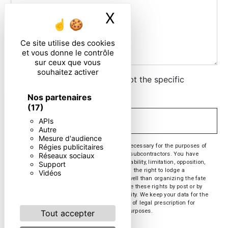
X
Masquer le ban
Ce site utilise des cookies
et vous donne le contrôle
sur ceux que vous
souhaitez activer
By checking this box, I accept the specific
conditions below **
Nos partenaires
(17)
APIs
SEND
Autre
Mesure d'audience
** The personal data communicated are necessary for the purposes of
Régies publicitaires
contacting you. They are intended and its subcontractors. You have
Réseaux sociaux
rights of access, rectification, erasure, portability, limitation, opposition,
Support
withdrawal of your consent at any time and the right to lodge a
Vidéos
complaint with a supervisory authority, as well than organizing the fate
of your post-mortem data. You can exercise these rights by post or by
email. You may be asked for proof of identity. We keep your data for the
period of contact and then for the duration of legal prescription for
probationary and litigation management purposes.
Tout accepter