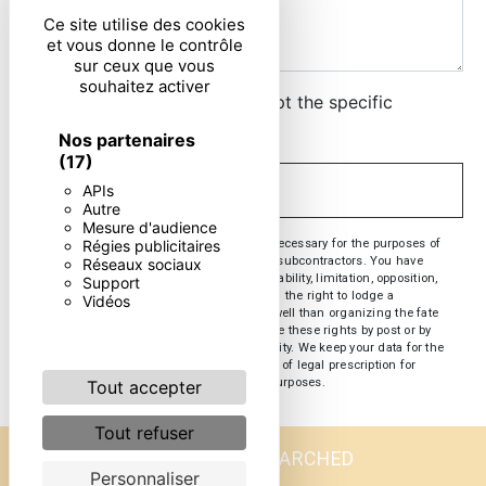
Ce site utilise des cookies
et vous donne le contrôle
sur ceux que vous
souhaitez activer
By checking this box, I accept the specific
conditions below **
Nos partenaires
(17)
APIs
SEND
Autre
Mesure d'audience
** The personal data communicated are necessary for the purposes of
Régies publicitaires
contacting you. They are intended and its subcontractors. You have
Réseaux sociaux
rights of access, rectification, erasure, portability, limitation, opposition,
Support
withdrawal of your consent at any time and the right to lodge a
Vidéos
complaint with a supervisory authority, as well than organizing the fate
of your post-mortem data. You can exercise these rights by post or by
email. You may be asked for proof of identity. We keep your data for the
period of contact and then for the duration of legal prescription for
probationary and litigation management purposes.
Tout accepter
Tout refuser
FREQUENTLY SEARCHED
Personnaliser