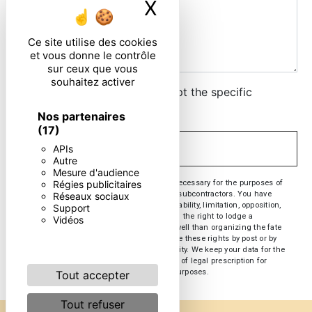
X
Masquer le ban
Ce site utilise des cookies
et vous donne le contrôle
sur ceux que vous
souhaitez activer
By checking this box, I accept the specific
conditions below **
Nos partenaires
(17)
APIs
SEND
Autre
Mesure d'audience
** The personal data communicated are necessary for the purposes of
Régies publicitaires
contacting you. They are intended and its subcontractors. You have
Réseaux sociaux
rights of access, rectification, erasure, portability, limitation, opposition,
Support
withdrawal of your consent at any time and the right to lodge a
Vidéos
complaint with a supervisory authority, as well than organizing the fate
of your post-mortem data. You can exercise these rights by post or by
email. You may be asked for proof of identity. We keep your data for the
period of contact and then for the duration of legal prescription for
probationary and litigation management purposes.
Tout accepter
Tout refuser