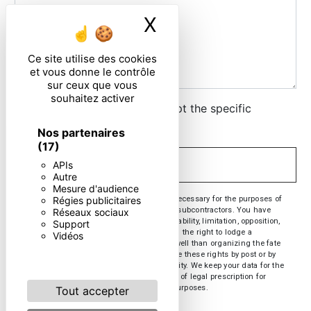
X
Masquer le ban
Ce site utilise des cookies
et vous donne le contrôle
sur ceux que vous
souhaitez activer
By checking this box, I accept the specific
conditions below **
Nos partenaires
(17)
APIs
SEND
Autre
Mesure d'audience
** The personal data communicated are necessary for the purposes of
Régies publicitaires
contacting you. They are intended and its subcontractors. You have
Réseaux sociaux
rights of access, rectification, erasure, portability, limitation, opposition,
Support
withdrawal of your consent at any time and the right to lodge a
Vidéos
complaint with a supervisory authority, as well than organizing the fate
of your post-mortem data. You can exercise these rights by post or by
email. You may be asked for proof of identity. We keep your data for the
period of contact and then for the duration of legal prescription for
probationary and litigation management purposes.
Tout accepter