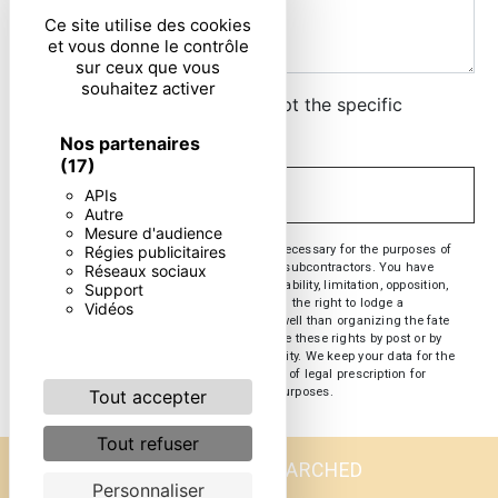
Ce site utilise des cookies
et vous donne le contrôle
sur ceux que vous
souhaitez activer
By checking this box, I accept the specific
conditions below **
Nos partenaires
(17)
APIs
SEND
Autre
Mesure d'audience
** The personal data communicated are necessary for the purposes of
Régies publicitaires
contacting you. They are intended and its subcontractors. You have
Réseaux sociaux
rights of access, rectification, erasure, portability, limitation, opposition,
Support
withdrawal of your consent at any time and the right to lodge a
Vidéos
complaint with a supervisory authority, as well than organizing the fate
of your post-mortem data. You can exercise these rights by post or by
email. You may be asked for proof of identity. We keep your data for the
period of contact and then for the duration of legal prescription for
probationary and litigation management purposes.
Tout accepter
Tout refuser
FREQUENTLY SEARCHED
Personnaliser