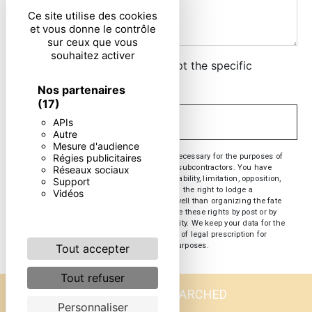
Ce site utilise des cookies
et vous donne le contrôle
sur ceux que vous
souhaitez activer
By checking this box, I accept the specific
conditions below **
Nos partenaires
(17)
APIs
SEND
Autre
Mesure d'audience
** The personal data communicated are necessary for the purposes of
Régies publicitaires
contacting you. They are intended and its subcontractors. You have
Réseaux sociaux
rights of access, rectification, erasure, portability, limitation, opposition,
Support
withdrawal of your consent at any time and the right to lodge a
Vidéos
complaint with a supervisory authority, as well than organizing the fate
of your post-mortem data. You can exercise these rights by post or by
email. You may be asked for proof of identity. We keep your data for the
period of contact and then for the duration of legal prescription for
probationary and litigation management purposes.
Tout accepter
Tout refuser
FREQUENTLY SEARCHED
Personnaliser