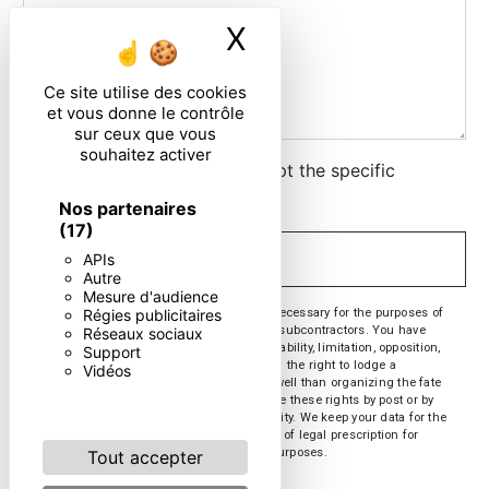
X
Masquer le ban
Ce site utilise des cookies
et vous donne le contrôle
sur ceux que vous
souhaitez activer
By checking this box, I accept the specific
conditions below **
Nos partenaires
(17)
APIs
SEND
Autre
Mesure d'audience
** The personal data communicated are necessary for the purposes of
Régies publicitaires
contacting you. They are intended and its subcontractors. You have
Réseaux sociaux
rights of access, rectification, erasure, portability, limitation, opposition,
Support
withdrawal of your consent at any time and the right to lodge a
Vidéos
complaint with a supervisory authority, as well than organizing the fate
of your post-mortem data. You can exercise these rights by post or by
email. You may be asked for proof of identity. We keep your data for the
period of contact and then for the duration of legal prescription for
probationary and litigation management purposes.
Tout accepter