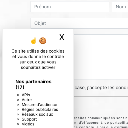
X
Masquer le ban
Ce site utilise des cookies
et vous donne le contrôle
sur ceux que vous
souhaitez activer
Nos partenaires
(17)
En cochant cette case, j'accepte les condi
APIs
Autre
Mesure d'audience
Régies publicitaires
Réseaux sociaux
** Les données personnelles communiquées sont néce
Support
d’accès, de rectification, d’effacement, de portabili
Vidéos
auprès d’une autorité de contrôle, ainsi que d’orga