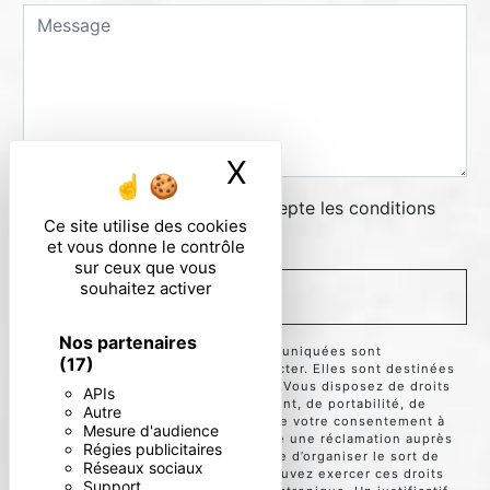
X
Masquer le ban
En cochant cette case, j'accepte les conditions
Ce site utilise des cookies
particulières ci-dessous **
et vous donne le contrôle
sur ceux que vous
souhaitez activer
ENVOYER
Nos partenaires
** Les données personnelles communiquées sont
(17)
nécessaires aux fins de vous contacter. Elles sont destinées
à l'entreprise et ses sous-traitants. Vous disposez de droits
APIs
d’accès, de rectification, d’effacement, de portabilité, de
Autre
limitation, d’opposition, de retrait de votre consentement à
Mesure d'audience
tout moment et du droit d’introduire une réclamation auprès
Régies publicitaires
d’une autorité de contrôle, ainsi que d’organiser le sort de
Réseaux sociaux
vos données post-mortem. Vous pouvez exercer ces droits
Support