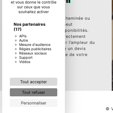
En neuf et en
et vous donne le contrôle
sur ceux que vous
rénovation
souhaitez activer
La rénovation de votre cheminée ou
Nos partenaires
autre produit de pierre peut
(17)
s’effectuer selon vos disponibilités.
APIs
Une équipe intervient directement
Autre
chez vous pour apprécier l’ampleur du
Mesure d'audience
chantier et vous propose un devis
Régies publicitaires
Réseaux sociaux
gratuit à l’issue de l’étude de votre
Support
projet.
Vidéos
Tout accepter
Tout refuser
Personnaliser
©