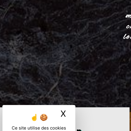
m
c
l
X
Masquer le ban
Ce site utilise des cookies