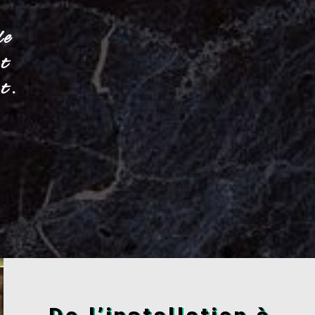
de
nt
t.