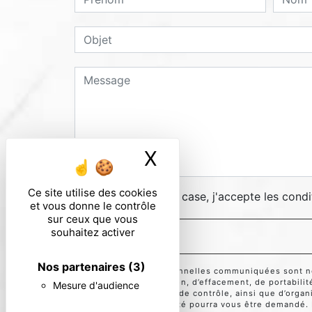
X
Masquer le ban
Ce site utilise des cookies
En cochant cette case, j'accepte les condi
et vous donne le contrôle
sur ceux que vous
souhaitez activer
Nos partenaires
(3)
** Les données personnelles communiquées sont néce
d’accès, de rectification, d’effacement, de portabili
Mesure d'audience
auprès d’une autorité de contrôle, ainsi que d’orga
Un justificatif d'identité pourra vous être demandé