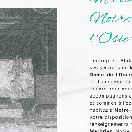
Notre
l'Osie
L’entreprise
Etab
ses services en
Dame-de-l'Osie
et d’un savoir-fa
oeuvre pour vous
accompagnons ai
et sommes à l’éc
habitez à
Notre-
votre dispositio
renseignements n
Marbrier
. Notre