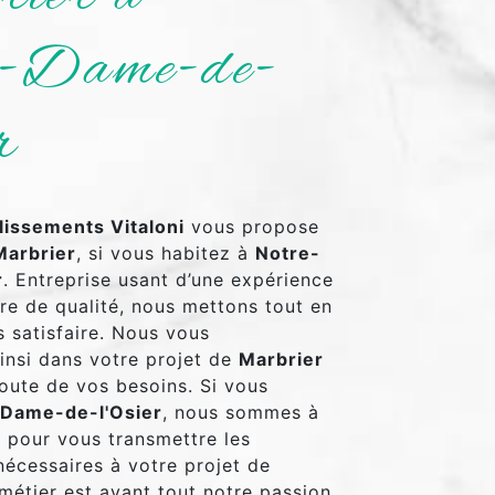
-Dame-de-
r
lissements Vitaloni
vous propose
Marbrier
, si vous habitez à
Notre-
r
. Entreprise usant d’une expérience
ire de qualité, nous mettons tout en
 satisfaire. Nous vous
nsi dans votre projet de
Marbrier
oute de vos besoins. Si vous
Dame-de-l'Osier
, nous sommes à
n pour vous transmettre les
écessaires à votre projet de
 métier est avant tout notre passion