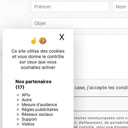
X
Masquer le ban
Ce site utilise des cookies
et vous donne le contrôle
sur ceux que vous
souhaitez activer
Nos partenaires
(17)
En cochant cette case, j'accepte les condi
APIs
Autre
Mesure d'audience
Régies publicitaires
Réseaux sociaux
** Les données personnelles communiquées sont néce
Support
d’accès, de rectification, d’effacement, de portabili
Vidéos
auprès d’une autorité de contrôle, ainsi que d’orga