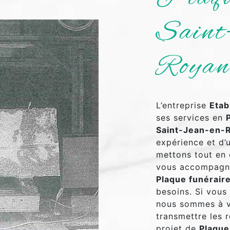
Saint
Royan
L’entreprise
Etab
ses services en
Saint-Jean-en-
expérience et d’u
mettons tout en 
vous accompagno
Plaque funérair
besoins. Si vous
nous sommes à v
transmettre les 
projet de
Plaque