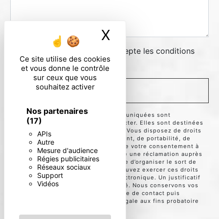
X
Masquer le ban
En cochant cette case, j'accepte les conditions
Ce site utilise des cookies
particulières ci-dessous **
et vous donne le contrôle
sur ceux que vous
souhaitez activer
ENVOYER
Nos partenaires
** Les données personnelles communiquées sont
(17)
nécessaires aux fins de vous contacter. Elles sont destinées
à l'entreprise et ses sous-traitants. Vous disposez de droits
APIs
d’accès, de rectification, d’effacement, de portabilité, de
Autre
limitation, d’opposition, de retrait de votre consentement à
Mesure d'audience
tout moment et du droit d’introduire une réclamation auprès
Régies publicitaires
d’une autorité de contrôle, ainsi que d’organiser le sort de
Réseaux sociaux
vos données post-mortem. Vous pouvez exercer ces droits
Support
par voie postale ou par courrier électronique. Un justificatif
Vidéos
d'identité pourra vous être demandé. Nous conservons vos
données pendant la période de prise de contact puis
pendant la durée de prescription légale aux fins probatoire
et de gestion des contentieux.